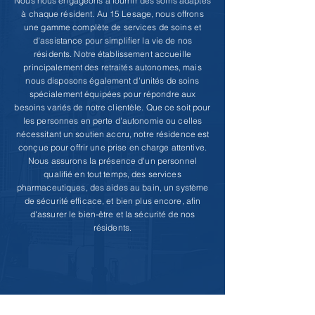
Nous nous engageons à fournir des soins adaptés
à chaque résident. Au 15 Lesage, nous offrons
une gamme complète de services de soins et
d'assistance pour simplifier la vie de nos
résidents. Notre établissement accueille
principalement des retraités autonomes, mais
nous disposons également d'unités de soins
spécialement équipées pour répondre aux
besoins variés de notre clientèle. Que ce soit pour
les personnes en perte d'autonomie ou celles
nécessitant un soutien accru, notre résidence est
conçue pour offrir une prise en charge attentive.
Nous assurons la présence d'un personnel
qualifié en tout temps, des services
pharmaceutiques, des aides au bain, un système
de sécurité efficace, et bien plus encore, afin
d'assurer le bien-être et la sécurité de nos
résidents.